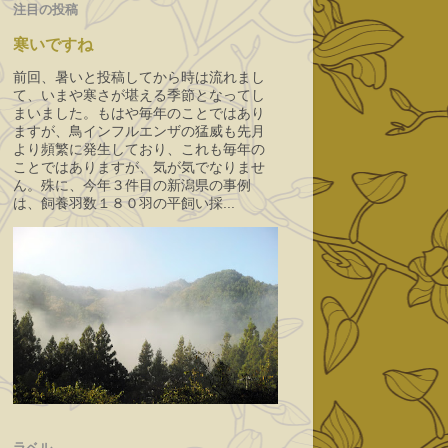
注目の投稿
寒いですね
前回、暑いと投稿してから時は流れまし
て、いまや寒さが堪える季節となってし
まいました。もはや毎年のことではあり
ますが、鳥インフルエンザの猛威も先月
より頻繁に発生しており、これも毎年の
ことではありますが、気が気でなりませ
ん。殊に、今年３件目の新潟県の事例
は、飼養羽数１８０羽の平飼い採...
ラベル