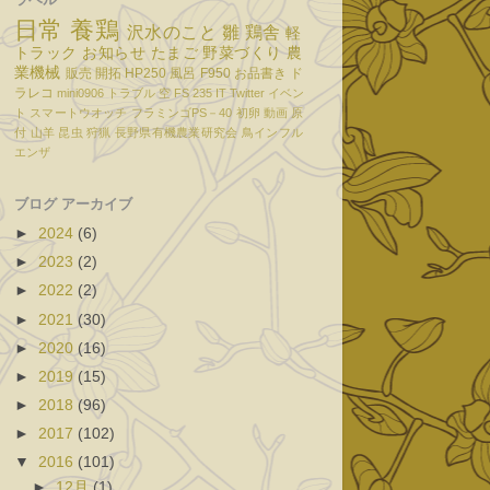
日常
養鶏
沢水のこと
雛
鶏舎
軽
トラック
お知らせ
たまご
野菜づくり
農
業機械
販売
開拓
HP250
風呂
F950
お品書き
ド
ラレコ
mini0906
トラブル
空
FS 235
IT
Twitter
イベン
ト
スマートウオッチ
フラミンゴPS－40
初卵
動画
原
付
山羊
昆虫
狩猟
長野県有機農業研究会
鳥インフル
エンザ
ブログ アーカイブ
►
2024
(6)
►
2023
(2)
►
2022
(2)
►
2021
(30)
►
2020
(16)
►
2019
(15)
►
2018
(96)
►
2017
(102)
▼
2016
(101)
►
12月
(1)