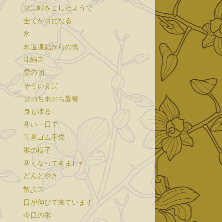
雪は峠をこしたようで
全てが白になる
氷
水道凍結からの雪
凍結ス
雪の朝
そういえば
雪のち雨のち憂鬱
身も凍る
寒い一日で
耐寒ゴム手袋
雛の様子
寒くなってきました
どんどやき
散歩ス
日が伸びて来ています
今日の雛