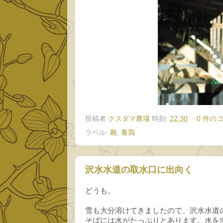
投稿者
クスダマ農場
時刻:
22:30
0 件の
ラベル:
雛
,
養鶏
沢水水道の取水口に出向く
どうも。
雪も大分溶けてきましたので、沢水水道
そばには水がたっぷりとあります。水を