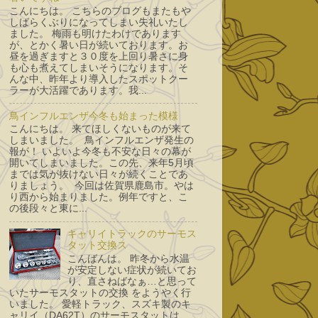
こんにちは。 こちらのブログもまたもや
しばらくぶりになってしまい失礼いたし
ました。 梅雨も明けたわけであります
が、とかく暑い日が続いております。お
昼を過ぎますと３０度を上回り暑さに身
も心も煮えてしまいそうになります。そ
んな中、昨年より導入したスポットクー
ラーが大活躍であります。我...
鳥インフルエンザ今冬も始まった模様
こんにちは。 来てほしくないものが来て
しまいました。 鳥インフルエンザ発生の
報が！ いよいよ今冬も不安な日々の幕が
開いてしまいました。この先、来年5月頃
までは気が抜けない日々が続くことであ
りましょう。 今回は佐賀県鹿島市。やは
り西から始まりました。例年ですと、こ
の後段々と東に...
キャリイトラックのサーモス
タット交換ス
こんばんは。 昨冬から水温
が安定しない症状が続いてお
り、直さねばなぁ…と思って
いたサーモスタットの交換 をようやく行
いました。 愛軽トラック、スズキ製のキ
ャリイ（DA62T）のサーモスタットは、