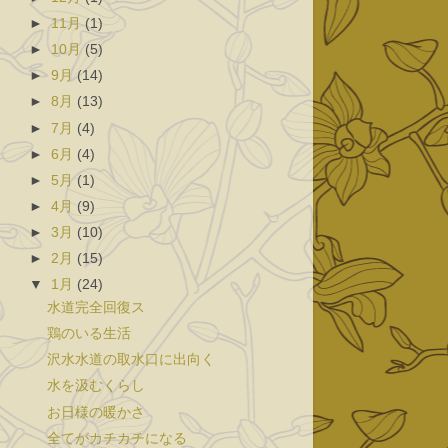
►
11月
(1)
►
10月
(5)
►
9月
(14)
►
8月
(13)
►
7月
(4)
►
6月
(4)
►
5月
(1)
►
4月
(9)
►
3月
(10)
►
2月
(15)
▼
1月
(24)
水道完全回復ス
鶏のいる生活
沢水水道の取水口に出向く
水を汲むくらし
お日様の暖かさ
全てがカチカチになる