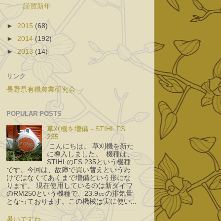
謹賀新年
►
2015
(68)
►
2014
(192)
►
2013
(14)
リンク
長野県有機農業研究会
POPULAR POSTS
草刈機を増備～STIHL FS
235
こんにちは。 草刈機を新た
に導入しました。 機種は、
STIHLのFS 235という機種
です。今回は、故障で買い替えというわ
けではなくてあくまで増備という形にな
ります。 現在使用しているのは新ダイワ
のRM250という機種で、23.9㏄の排気量
となっております。この機械は実に使い...
暑いですね