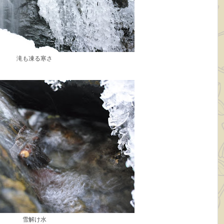
滝も凍る寒さ
雪解け水