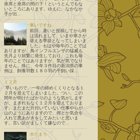
座席と座席の間の下！というとんでもな
いところにあります。ゆえに、なかなか
手が出...
寒いですね
前回、暑いと投稿してから時
は流れまして、いまや寒さが
堪える季節となってしまいま
した。もはや毎年のことでは
ありますが、鳥インフルエンザの猛威も
先月より頻繁に発生しており、これも毎
年のことではありますが、気が気でなり
ません。殊に、今年３件目の新潟県の事
例は、飼養羽数１８０羽の平飼い採...
１２月
早いもので、一年の締めくくりとなる１
２月を迎えてしまいました。つい、この
間年が明けたばかりのような気がします
が、まぎれもなく１２月を迎えておりま
す。まだまだ片付いていない仕事やらが
山のようにありますので、何とか気合を
入れて悪あがきをしてみたいと思いま
す。言い訳がましくて嫌なので...
水たまり