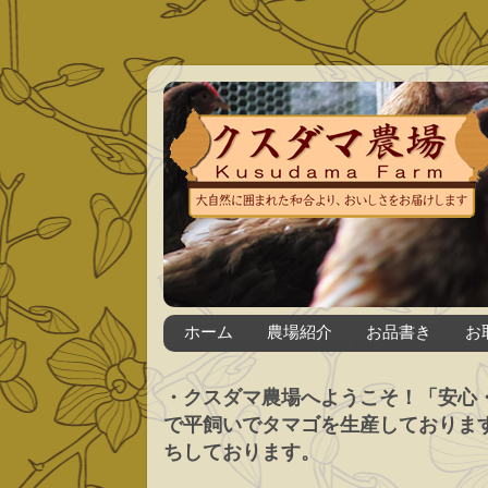
ホーム
農場紹介
お品書き
お
・クスダマ農場へようこそ！「安心
で平飼いでタマゴを生産しておりま
ちしております。