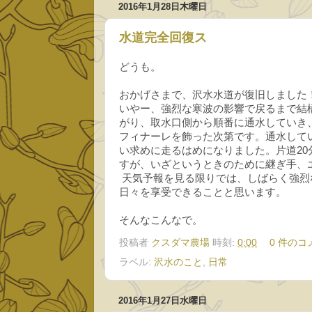
2016年1月28日木曜日
水道完全回復ス
どうも。
おかげさまで、沢水水道が復旧しました
いやー、強烈な寒波の影響で戻るまで結
がり、取水口側から順番に通水していき
フィナーレを飾った次第です。通水して
い求めに走るはめになりました。片道2
すが、いざというときのために継ぎ手、
天気予報を見る限りでは、しばらく強烈
日々を享受できることと思います。
そんなこんなで。
投稿者
クスダマ農場
時刻:
0:00
0 件のコ
ラベル:
沢水のこと
,
日常
2016年1月27日水曜日