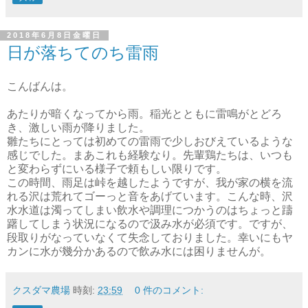
2018年6月8日金曜日
日が落ちてのち雷雨
こんばんは。
あたりが暗くなってから雨。稲光とともに雷鳴がとどろ
き、激しい雨が降りました。
雛たちにとっては初めての雷雨で少しおびえているような
感じでした。まあこれも経験なり。先輩鶏たちは、いつも
と変わらずにいる様子で頼もしい限りです。
この時間、雨足は峠を越したようですが、我が家の横を流
れる沢は荒れてゴーっと音をあげています。こんな時、沢
水水道は濁ってしまい飲水や調理につかうのはちょっと躊
躇してしまう状況になるので汲み水が必須です。ですが、
段取りがなっていなくて失念しておりました。幸いにもヤ
カンに水が幾分かあるので飲み水には困りませんが。
クスダマ農場
時刻:
23:59
0 件のコメント: