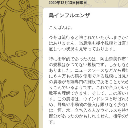
2020年12月13日日曜日
鳥インフルエンザ
こんばんは。
今冬は流行ると噂されていたが…まさか
はありません。当農場も極小規模とは言
底しつつ状況を見守っております。
特に衝撃的であったのは、岡山県美作市
の規模はかつてない規模です。しかしな
ありました。ニュースソースなどから農
に６４万もの鶏を使用できる規模には見
の農場が育雛専門の施設であることがわ
りこんでいるようです。これで合点がい
数字も理解できます。そして、この若い
す。この農場は、ウインドレスと呼ばれ
め、野鳥や小動物の侵入は限りなく少な
は、餌、水、立ち入る人がウイルスを持
部分があったのかもしれません。後学の
す。