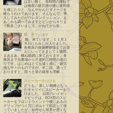
は言い難く、長時間の運転で
は極度の疲労感や腰に違和感
を感じたりと、なんやかんだダメージを
喰らうわけであります。そんなんで、導
入してみたのがウレタンクッション。ま
あこれも調べてみますとピンからキリま
で数多ございまして、かねてから欲...
雛、来ています
雛、来ています。１１月１
８日にもみじが入りました。
各務原の後藤孵卵場までお迎
えにいってきまして１週間。
まあまあ、概ね順調に来ております。各
務原まで当農場から片道約三時間の道の
りです。はじめはとても遠く感じ、疲労
感も中々のものですが、年二回、通って
おりますと、段々と道の線形も理解...
スピーカーをつける
どうも。 新しい相棒となっ
たキャリイにスピーカーをつ
けました。 以前のハイゼッ
トピックは、BOX型のスピ
ーカーをフロントウインドウ横にあるの
グリップがつく穴にボルトで固定して使
っていましたが、如何せん視界が悪くな