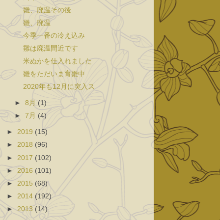
雛、廃温その後
雛、廃温
今季一番の冷え込み
雛は廃温間近です
米ぬかを仕入れました
雛をただいま育雛中
2020年も12月に突入ス
►
8月
(1)
►
7月
(4)
►
2019
(15)
►
2018
(96)
►
2017
(102)
►
2016
(101)
►
2015
(68)
►
2014
(192)
►
2013
(14)