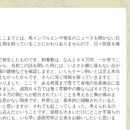
ここまでとは。鳥インフルエンザ発生のニュースを聞かない日
え鶏を飼っていることにかわりありませんので、日々防疫を徹
で発生したものです。飼養数は、なんと６４万羽。一か所でこ
から、当初この話を聞いた時には、いささか腑に落ちない点が
場の建物などを確認しますと、いくらケージ飼いとは言え本当
えなかったからです。さらに深く情報を探っていきますと、こ
かりました。ここで、ある程度まで育てて各地の生産拠点に送
きました。成鶏６４万では無く育雛中の雛ならば６４万という
６４万の鶏たちが処分されていくことを考えると胸が痛みま
る窓がない鶏舎です。外界とは、基本的に隔離されているた
いと思いますが、それでも起こってしまった。考えられるの
ち込んだということです。規模も大きいだけにどこか手落ちの
ためにも、いち早い原因究明と公表をお願いしたいと思いま