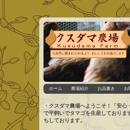
ホーム
農場紹介
お品書き
お
・クスダマ農場へようこそ！「安心
で平飼いでタマゴを生産しておりま
ちしております。