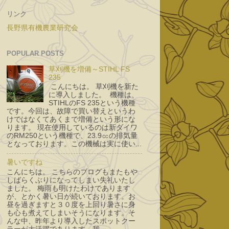
リンク
長野県有機農業研究会
POPULAR POSTS
草刈機を増備～STIHL FS
235
こんにちは。 草刈機を新た
に導入しました。 機種は、
STIHLのFS 235という機種
です。今回は、故障で買い替えというわ
けではなくてあくまで増備という形にな
ります。 現在使用しているのは新ダイワ
のRM250という機種で、23.9㏄の排気量
となっております。この機械は実に使い...
暑いですね
こんにちは。 こちらのブログもまたもや
しばらくぶりになってしまい失礼いたし
ました。 梅雨も明けたわけであります
が、とかく暑い日が続いております。お
昼を過ぎますと３０度を上回り暑さに身
も心も煮えてしまいそうになります。そ
んな中、昨年より導入したスポットクー