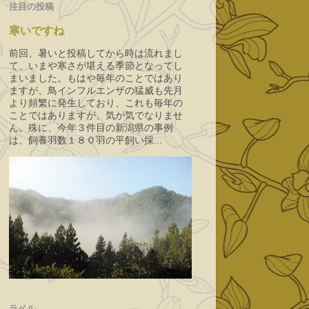
注目の投稿
寒いですね
前回、暑いと投稿してから時は流れまし
て、いまや寒さが堪える季節となってし
まいました。もはや毎年のことではあり
ますが、鳥インフルエンザの猛威も先月
より頻繁に発生しており、これも毎年の
ことではありますが、気が気でなりませ
ん。殊に、今年３件目の新潟県の事例
は、飼養羽数１８０羽の平飼い採...
ラベル