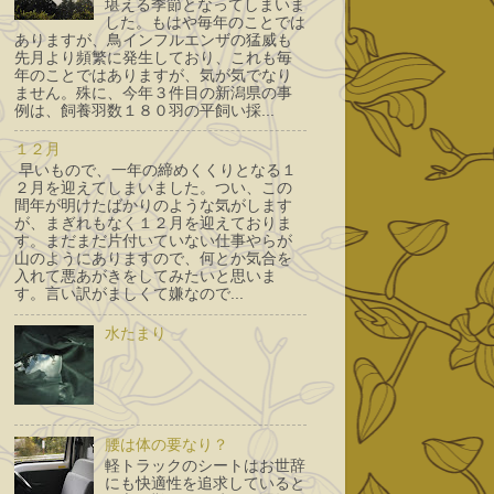
堪える季節となってしまいま
した。もはや毎年のことでは
ありますが、鳥インフルエンザの猛威も
先月より頻繁に発生しており、これも毎
年のことではありますが、気が気でなり
ません。殊に、今年３件目の新潟県の事
例は、飼養羽数１８０羽の平飼い採...
１２月
早いもので、一年の締めくくりとなる１
２月を迎えてしまいました。つい、この
間年が明けたばかりのような気がします
が、まぎれもなく１２月を迎えておりま
す。まだまだ片付いていない仕事やらが
山のようにありますので、何とか気合を
入れて悪あがきをしてみたいと思いま
す。言い訳がましくて嫌なので...
水たまり
腰は体の要なり？
軽トラックのシートはお世辞
にも快適性を追求していると