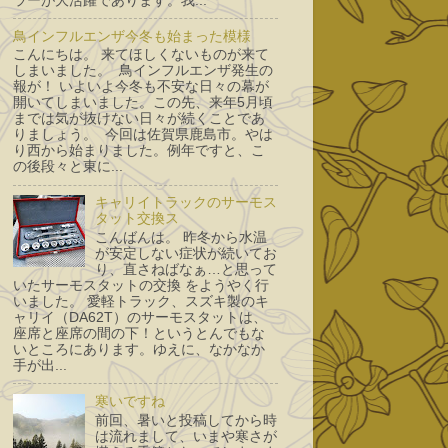
ラーが大活躍であります。我...
鳥インフルエンザ今冬も始まった模様
こんにちは。 来てほしくないものが来て
しまいました。 鳥インフルエンザ発生の
報が！ いよいよ今冬も不安な日々の幕が
開いてしまいました。この先、来年5月頃
までは気が抜けない日々が続くことであ
りましょう。 今回は佐賀県鹿島市。やは
り西から始まりました。例年ですと、こ
の後段々と東に...
キャリイトラックのサーモス
タット交換ス
こんばんは。 昨冬から水温
が安定しない症状が続いてお
り、直さねばなぁ…と思って
いたサーモスタットの交換 をようやく行
いました。 愛軽トラック、スズキ製のキ
ャリイ（DA62T）のサーモスタットは、
座席と座席の間の下！というとんでもな
いところにあります。ゆえに、なかなか
手が出...
寒いですね
前回、暑いと投稿してから時
は流れまして、いまや寒さが