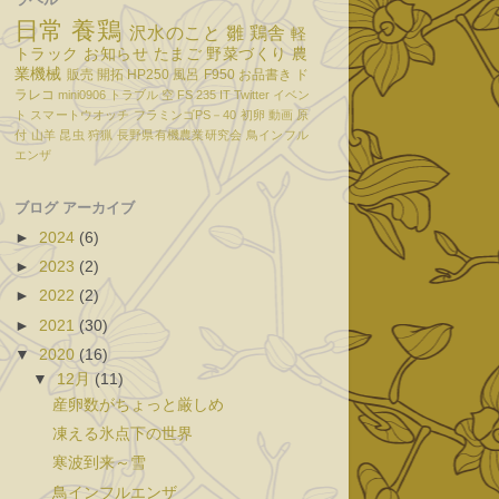
日常
養鶏
沢水のこと
雛
鶏舎
軽
トラック
お知らせ
たまご
野菜づくり
農
業機械
販売
開拓
HP250
風呂
F950
お品書き
ド
ラレコ
mini0906
トラブル
空
FS 235
IT
Twitter
イベン
ト
スマートウオッチ
フラミンゴPS－40
初卵
動画
原
付
山羊
昆虫
狩猟
長野県有機農業研究会
鳥インフル
エンザ
ブログ アーカイブ
►
2024
(6)
►
2023
(2)
►
2022
(2)
►
2021
(30)
▼
2020
(16)
▼
12月
(11)
産卵数がちょっと厳しめ
凍える氷点下の世界
寒波到来～雪
鳥インフルエンザ