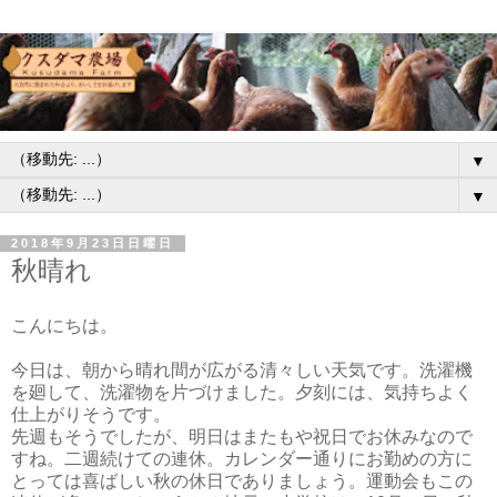
▼
▼
2018年9月23日日曜日
秋晴れ
こんにちは。
今日は、朝から晴れ間が広がる清々しい天気です。洗濯機
を廻して、洗濯物を片づけました。夕刻には、気持ちよく
仕上がりそうです。
先週もそうでしたが、明日はまたもや祝日でお休みなので
すね。二週続けての連休。カレンダー通りにお勤めの方に
とっては喜ばしい秋の休日でありましょう。運動会もこの