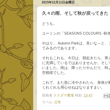
2015年12月11日金曜日
久々の雨、そして秋が戻ってきた
どうも。
ユーミンの「SEASONS COLOURS -秋
やはり、 Autumn Parkは、良い
てみるのであります。
それもこれも、今日は、朝起きたら、寒
に充満しているではありませんか。そし
いました。雨は、降ったりやんだり、時
空模様でした。
これで、また急に冷やされたら、身体が
くれぐれも用心せねばなりますまい。
投稿者
クスダマ農場
時刻:
13:47
ラベル:
日常