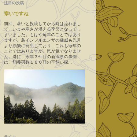
注目の投稿
寒いですね
前回、暑いと投稿してから時は流れまし
て、いまや寒さが堪える季節となってし
まいました。もはや毎年のことではあり
ますが、鳥インフルエンザの猛威も先月
より頻繁に発生しており、これも毎年の
ことではありますが、気が気でなりませ
ん。殊に、今年３件目の新潟県の事例
は、飼養羽数１８０羽の平飼い採...
ラベル