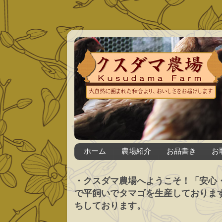
ホーム
農場紹介
お品書き
お
・クスダマ農場へようこそ！「安心
で平飼いでタマゴを生産しておりま
ちしております。