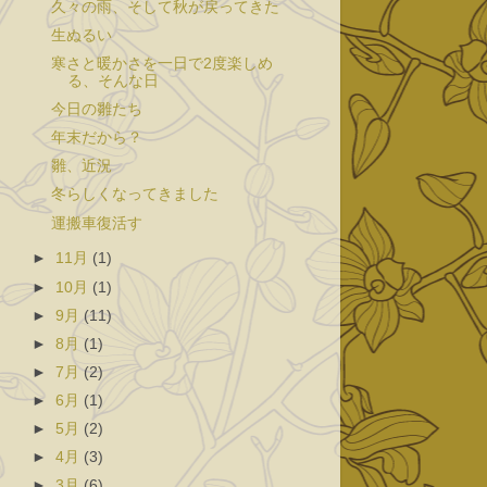
久々の雨、そして秋が戻ってきた
生ぬるい
寒さと暖かさを一日で2度楽しめ
る、そんな日
今日の雛たち
年末だから？
雛、近況
冬らしくなってきました
運搬車復活す
►
11月
(1)
►
10月
(1)
►
9月
(11)
►
8月
(1)
►
7月
(2)
►
6月
(1)
►
5月
(2)
►
4月
(3)
►
3月
(6)