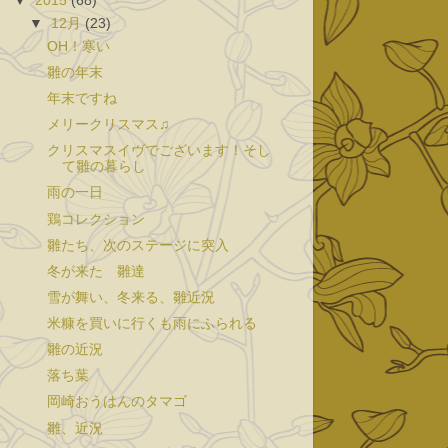
▼
2015
(68)
▼
12月
(23)
OH！寒い
雛の年末
年末ですね
メリークリスマス♫
クリスマスイヴでございます！そし
て雛の暮らし
雨の一日
鶏コレクション
雛たち、次のステージに突入
冬が来た 雛達
雪が舞い、冬来る、雛近況
米糠を買いに行くも雨にふられる
雛の近況
落ち葉
岡崎おうはんのタマゴ
雛、近況