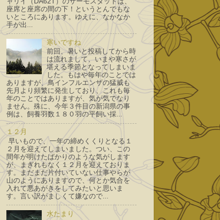
ャリイ（DA62T）のサーモスタットは、
座席と座席の間の下！というとんでもな
いところにあります。ゆえに、なかなか
手が出...
寒いですね
前回、暑いと投稿してから時
は流れまして、いまや寒さが
堪える季節となってしまいま
した。もはや毎年のことでは
ありますが、鳥インフルエンザの猛威も
先月より頻繁に発生しており、これも毎
年のことではありますが、気が気でなり
ません。殊に、今年３件目の新潟県の事
例は、飼養羽数１８０羽の平飼い採...
１２月
早いもので、一年の締めくくりとなる１
２月を迎えてしまいました。つい、この
間年が明けたばかりのような気がします
が、まぎれもなく１２月を迎えておりま
す。まだまだ片付いていない仕事やらが
山のようにありますので、何とか気合を
入れて悪あがきをしてみたいと思いま
す。言い訳がましくて嫌なので...
水たまり