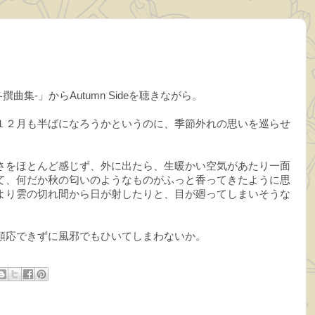
冬撰曲集-」からAutumn Sideを聴きながら。
な～と、１２月も半ばになろうかというのに、季節外れの思いを巡らせ
さをほとんど感じず、外に出たら、生暖かい空気があたり一面
て、何だか秋の匂いのようなものがふっと香ってきたように思
より雲の切れ間から日が射したりと、目が廻ってしまいそうな
順応できずに風邪でもひいてしまわないか。