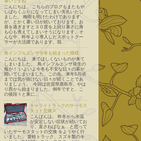
暑いですね
こんにちは。 こちらのブログもまたもや
しばらくぶりになってしまい失礼いたし
ました。 梅雨も明けたわけであります
が、とかく暑い日が続いております。お
昼を過ぎますと３０度を上回り暑さに身
も心も煮えてしまいそうになります。そ
んな中、昨年より導入したスポットクー
ラーが大活躍であります。我...
鳥インフルエンザ今冬も始まった模様
こんにちは。 来てほしくないものが来て
しまいました。 鳥インフルエンザ発生の
報が！ いよいよ今冬も不安な日々の幕が
開いてしまいました。この先、来年5月頃
までは気が抜けない日々が続くことであ
りましょう。 今回は佐賀県鹿島市。やは
り西から始まりました。例年ですと、こ
の後段々と東に...
キャリイトラックのサーモス
タット交換ス
こんばんは。 昨冬から水温
が安定しない症状が続いてお
り、直さねばなぁ…と思って
いたサーモスタットの交換 をようやく行
いました。 愛軽トラック、スズキ製のキ