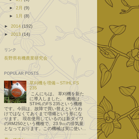
►
2月
(9)
►
1月
(8)
►
2014
(192)
►
2013
(14)
リンク
長野県有機農業研究会
POPULAR POSTS
草刈機を増備～STIHL FS
235
こんにちは。 草刈機を新た
に導入しました。 機種は、
STIHLのFS 235という機種
です。今回は、故障で買い替えというわ
けではなくてあくまで増備という形にな
ります。 現在使用しているのは新ダイワ
のRM250という機種で、23.9㏄の排気量
となっております。この機械は実に使い...