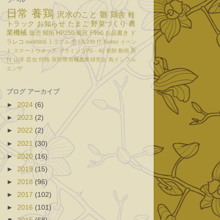
日常
養鶏
沢水のこと
雛
鶏舎
軽
トラック
お知らせ
たまご
野菜づくり
農
業機械
販売
開拓
HP250
風呂
F950
お品書き
ド
ラレコ
mini0906
トラブル
空
FS 235
IT
Twitter
イベン
ト
スマートウオッチ
フラミンゴPS－40
初卵
動画
原
付
山羊
昆虫
狩猟
長野県有機農業研究会
鳥インフル
エンザ
ブログ アーカイブ
►
2024
(6)
►
2023
(2)
►
2022
(2)
►
2021
(30)
►
2020
(16)
►
2019
(15)
►
2018
(96)
►
2017
(102)
►
2016
(101)