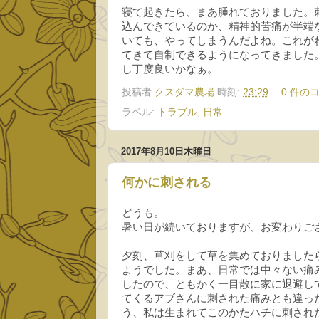
寝て起きたら、まあ腫れておりました。
込んできているのか、精神的苦痛が半端
いても、やってしまうんだよね。これが
てきて自制できるようになってきました
し丁度良いかなぁ。
投稿者
クスダマ農場
時刻:
23:29
0 件の
ラベル:
トラブル
,
日常
2017年8月10日木曜日
何かに刺される
どうも。
暑い日が続いておりますが、お変わりご
夕刻、草刈をして草を集めておりました
ようでした。まあ、日常では中々ない痛
したので、ともかく一目散に家に退避し
てくるアブさんに刺された痛みとも違っ
う、私は生まれてこのかたハチに刺され