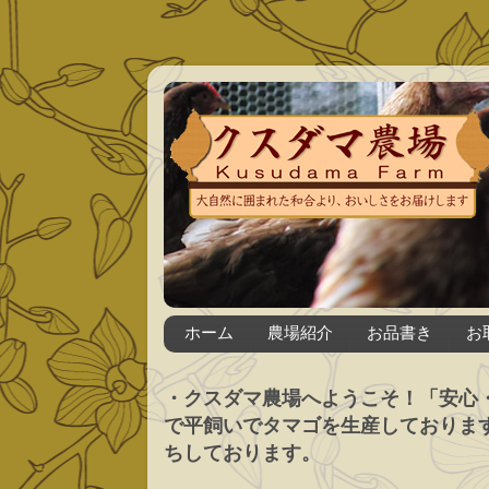
ホーム
農場紹介
お品書き
お
・クスダマ農場へようこそ！「安心
で平飼いでタマゴを生産しておりま
ちしております。