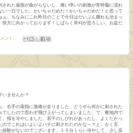
刺された薬指が曲がらないし、痛い痒いの刺激が常時脳に流れ
ない一日でした。かいちゃだめだ！かいちゃだめだ！と思って
ねぇ。ちなみにこれ昨日のことで今日はだいぶん腫れも治まっ
。快方に向かっております！しばらく草刈が恐ろしい。お盆だ
コメント:
ざいませんか？
ら、右手の薬指に激痛が走りました。どうやら何かに刺された
みでしたので思わず飛び上がってしまいました。で、敷地内で
て、指を冷やしました。若干のしびれがあったし、よくたかっ
たのでこれはいよいよハチに刺されたのかな～？と。かく言
た経験がないのでございます。１５分くらい冷やして、少し安