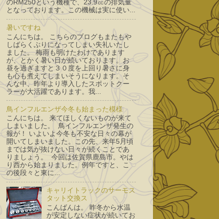
のRM250という機種で、23.9㏄の排気量
となっております。この機械は実に使い...
暑いですね
こんにちは。 こちらのブログもまたもや
しばらくぶりになってしまい失礼いたし
ました。 梅雨も明けたわけであります
が、とかく暑い日が続いております。お
昼を過ぎますと３０度を上回り暑さに身
も心も煮えてしまいそうになります。そ
んな中、昨年より導入したスポットクー
ラーが大活躍であります。我...
鳥インフルエンザ今冬も始まった模様
こんにちは。 来てほしくないものが来て
しまいました。 鳥インフルエンザ発生の
報が！ いよいよ今冬も不安な日々の幕が
開いてしまいました。この先、来年5月頃
までは気が抜けない日々が続くことであ
りましょう。 今回は佐賀県鹿島市。やは
り西から始まりました。例年ですと、こ
の後段々と東に...
キャリイトラックのサーモス
タット交換ス
こんばんは。 昨冬から水温
が安定しない症状が続いてお