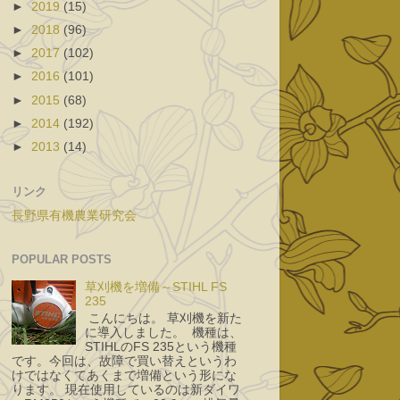
►
2019
(15)
►
2018
(96)
►
2017
(102)
►
2016
(101)
►
2015
(68)
►
2014
(192)
►
2013
(14)
リンク
長野県有機農業研究会
POPULAR POSTS
草刈機を増備～STIHL FS
235
こんにちは。 草刈機を新た
に導入しました。 機種は、
STIHLのFS 235という機種
です。今回は、故障で買い替えというわ
けではなくてあくまで増備という形にな
ります。 現在使用しているのは新ダイワ