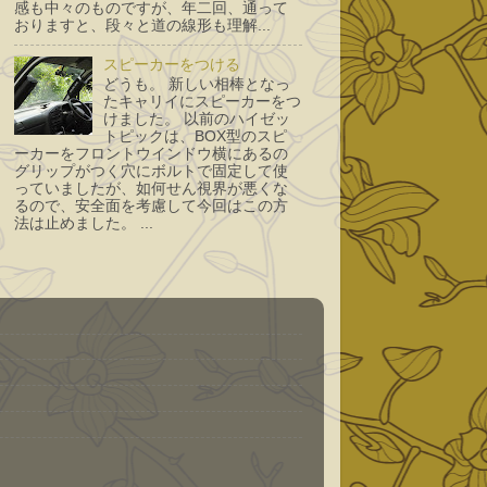
感も中々のものですが、年二回、通って
おりますと、段々と道の線形も理解...
スピーカーをつける
どうも。 新しい相棒となっ
たキャリイにスピーカーをつ
けました。 以前のハイゼッ
トピックは、BOX型のスピ
ーカーをフロントウインドウ横にあるの
グリップがつく穴にボルトで固定して使
っていましたが、如何せん視界が悪くな
るので、安全面を考慮して今回はこの方
法は止めました。 ...