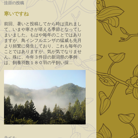
注目の投稿
寒いですね
前回、暑いと投稿してから時は流れまし
て、いまや寒さが堪える季節となってし
まいました。もはや毎年のことではあり
ますが、鳥インフルエンザの猛威も先月
より頻繁に発生しており、これも毎年の
ことではありますが、気が気でなりませ
ん。殊に、今年３件目の新潟県の事例
は、飼養羽数１８０羽の平飼い採...
ラベル