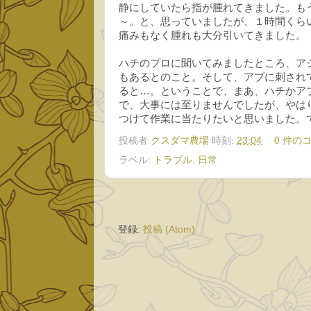
静にしていたら指が腫れてきました。も
～。と、思っていましたが、１時間くら
痛みもなく腫れも大分引いてきました。
ハチのプロに聞いてみましたところ、ア
もあるとのこと。そして、アブに刺され
ると…。ということで、まあ、ハチかア
で、大事には至りませんでしたが、やは
つけて作業に当たりたいと思いました。
投稿者
クスダマ農場
時刻:
23:04
0 件の
ラベル:
トラブル
,
日常
登録:
投稿 (Atom)