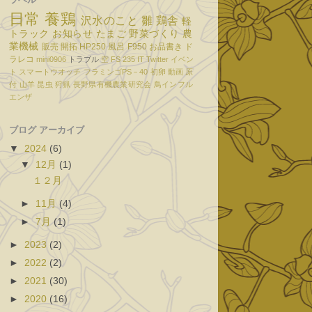
日常
養鶏
沢水のこと
雛
鶏舎
軽
トラック
お知らせ
たまご
野菜づくり
農
業機械
販売
開拓
HP250
風呂
F950
お品書き
ド
ラレコ
mini0906
トラブル
空
FS 235
IT
Twitter
イベン
ト
スマートウオッチ
フラミンゴPS－40
初卵
動画
原
付
山羊
昆虫
狩猟
長野県有機農業研究会
鳥インフル
エンザ
ブログ アーカイブ
▼
2024
(6)
▼
12月
(1)
１２月
►
11月
(4)
►
7月
(1)
►
2023
(2)
►
2022
(2)
►
2021
(30)
►
2020
(16)