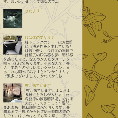
す。言い訳がましくて嫌なので...
水たまり
腰は体の要なり？
軽トラックのシートはお世辞
にも快適性を追求していると
は言い難く、長時間の運転で
は極度の疲労感や腰に違和感
を感じたりと、なんやかんだダメージを
喰らうわけであります。そんなんで、導
入してみたのがウレタンクッション。ま
あこれも調べてみますとピンからキリま
で数多ございまして、かねてから欲...
雛、来ています
雛、来ています。１１月１
８日にもみじが入りました。
各務原の後藤孵卵場までお迎
えにいってきまして１週間。
まあまあ、概ね順調に来ております。各
務原まで当農場から片道約三時間の道の
りです。はじめはとても遠く感じ、疲労