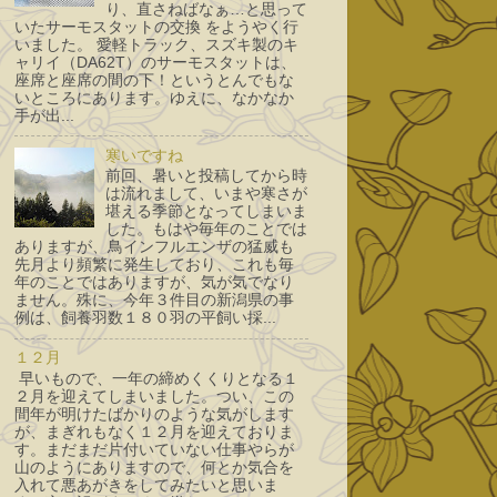
り、直さねばなぁ…と思って
いたサーモスタットの交換 をようやく行
いました。 愛軽トラック、スズキ製のキ
ャリイ（DA62T）のサーモスタットは、
座席と座席の間の下！というとんでもな
いところにあります。ゆえに、なかなか
手が出...
寒いですね
前回、暑いと投稿してから時
は流れまして、いまや寒さが
堪える季節となってしまいま
した。もはや毎年のことでは
ありますが、鳥インフルエンザの猛威も
先月より頻繁に発生しており、これも毎
年のことではありますが、気が気でなり
ません。殊に、今年３件目の新潟県の事
例は、飼養羽数１８０羽の平飼い採...
１２月
早いもので、一年の締めくくりとなる１
２月を迎えてしまいました。つい、この
間年が明けたばかりのような気がします
が、まぎれもなく１２月を迎えておりま
す。まだまだ片付いていない仕事やらが
山のようにありますので、何とか気合を
入れて悪あがきをしてみたいと思いま