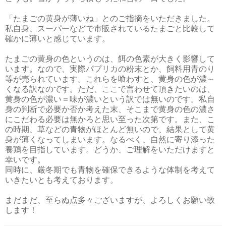
「たまごの黄身が薄いね」とのご指摘をいただきました。
私自身、スーパーなどで市販されているたまごと比較して
確かに薄いと感じています。
たまごの黄身の色というのは、餌の色素が大きく影響して
います。なので、実際パプリカの粉末とか、飼料用青のり
等が売られています。これらを喰わすと、黄身の色が濃～
くなる訳なのです。ただ、ここで言わせて頂きたいのは、
黄身の色が濃い＝味が濃いという訳では無いのです。私自
身の判断で必要か否か考えた末、そこまで黄身の色の濃さ
にこだわる必要は無かろと思い至った次第です。また、こ
の時期、草などの青物がほとんど無いので、結果として黄
身が薄くなってしまいます。なるべく、自然に寄り添った
養鶏を目指しています。どうか、ご理解をいただけますと
幸いです。
同時に、厳冬期でも青物を確保できるような体制を考えて
いきたいとも考えております。
まだまだ、至らぬ点多々ございますが、よろしくお願い致
します！