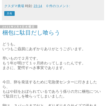
クスダマ農場
時刻:
23:14
0 件のコメント:
共有
2015年2月4日水曜日
梱包に駄目だし喰らう
どうも。
いつもご贔屓にあずかりありがとうございます。
早いもので２月です。
もう年が明けて１ヶ月終わってしまったんです。
まさに、驚愕すべき事実であります。
今日、卵を発送するために宅急便センターに行きました
ら、
もはや顔をおぼられているであろう係りの方に梱包につい
て駄目だしを喰らってしまいました。
卵は、３パックまでだと、ぎりぎり６０サイズで送れま