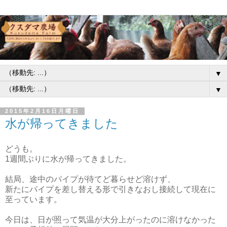
▼
▼
2015年2月16日月曜日
水が帰ってきました
どうも。
1週間ぶりに水が帰ってきました。
結局、途中のパイプが待てど暮らせど溶けず、
新たにパイプを差し替える形で引きなおし接続して現在に
至っています。
今日は、日が照って気温が大分上がったのに溶けなかった