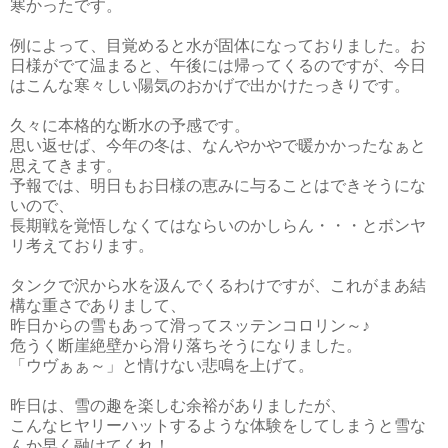
寒かったです。
例によって、目覚めると水が固体になっておりました。お
日様がでて温まると、午後には帰ってくるのですが、今日
はこんな寒々しい陽気のおかげで出かけたっきりです。
久々に本格的な断水の予感です。
思い返せば、今年の冬は、なんやかやで暖かかったなぁと
思えてきます。
予報では、明日もお日様の恵みに与ることはできそうにな
いので、
長期戦を覚悟しなくてはならいのかしらん・・・とボンヤ
リ考えております。
タンクで沢から水を汲んでくるわけですが、これがまあ結
構な重さでありまして、
昨日からの雪もあって滑ってスッテンコロリン～♪
危うく断崖絶壁から滑り落ちそうになりました。
「ウヴぁぁ～」と情けない悲鳴を上げて。
昨日は、雪の趣を楽しむ余裕がありましたが、
こんなヒヤリーハットするような体験をしてしまうと雪な
んか早く融けてくれ！