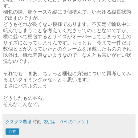
す。
梱包の際、卵ケースを縦に３個積んで、いわゆる縦長状態
で出すのですが、
どうもそれが良くない模様であります。不安定で輸送中に
転んでしまうことを考えてくださってのことなのですが、
横に並べて梱包するとサイズがオーバーしてしまって上の
サイズになってしまうんです。もっとも、今まで一件だけ
数個ヒビが入っていたとのクレームを頂戴したもののそれ
以外は、概ね問題ないようなので、なんとも言いがたい状
況なのです。
それでも、まあ、ちょっと梱包に方法について再考してみ
るよいタイミングかな～とも思います。
まさにパズルのよう。
どうしたものやら。
そんなこんなで。
クスダマ農場
時刻:
23:14
0 件のコメント:
共有