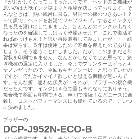
ドがおかしくなってしまったようです。ヘッドのご機嫌が
悪いのは大抵インク詰まりと相場が決まっております。そ
んなときは、熱い風呂に限る。男同士の裸のつきあい！？
って訳で、ヘッドをお湯でジャブジャブ。するとインクが
見る見る溶け出してきました。ほとんどのインクが出なく
なったのを確認してしばらく乾燥させます。これで復活す
ればめっけもん！と思い再度装着してみましたが・・・結
果は変らず。５年は使用したので寿命を迎えたのでありま
しょう。そう思うことにしました。だが、このままだと年
賀状を印刷できません。なんとかしなくてはと思って、急
ぎ機種の選定に入りました。今までプリンターはずっとキ
ヤノンだったので、今回もキヤノン一択！と思っていたの
ですが、何だかイマイチ欲しいと思える機種が無いんで
す。そんな折、思わぬ伏兵が！それが、ブラザーの複合機
だったんです。インクは４色で量もそれなりにありそう。
複合機で盤面も印刷できる。WIFIで接続！などニーズに合
致し、コストパフォーマンスにも優れているので、こいつ
に決めました。
ブラザーの
DCP-J952N-ECO-B
という機種です。まだ、来たばかりなので正直どう転ぶか