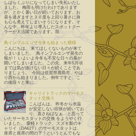
しばらくぶりになってしまい失礼いたし
ました。 梅雨も明けたわけであります
が、とかく暑い日が続いております。お
昼を過ぎますと３０度を上回り暑さに身
も心も煮えてしまいそうになります。そ
んな中、昨年より導入したスポットクー
ラーが大活躍であります。我...
鳥インフルエンザ今冬も始まった模様
こんにちは。 来てほしくないものが来て
しまいました。 鳥インフルエンザ発生の
報が！ いよいよ今冬も不安な日々の幕が
開いてしまいました。この先、来年5月頃
までは気が抜けない日々が続くことであ
りましょう。 今回は佐賀県鹿島市。やは
り西から始まりました。例年ですと、こ
の後段々と東に...
キャリイトラックのサーモス
タット交換ス
こんばんは。 昨冬から水温
が安定しない症状が続いてお
り、直さねばなぁ…と思って
いたサーモスタットの交換 をようやく行
いました。 愛軽トラック、スズキ製のキ
ャリイ（DA62T）のサーモスタットは、
座席と座席の間の下！というとんでもな