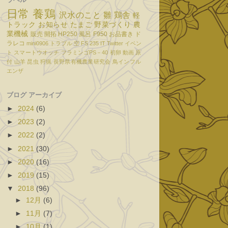
日常
養鶏
沢水のこと
雛
鶏舎
軽
トラック
お知らせ
たまご
野菜づくり
農
業機械
販売
開拓
HP250
風呂
F950
お品書き
ド
ラレコ
mini0906
トラブル
空
FS 235
IT
Twitter
イベン
ト
スマートウオッチ
フラミンゴPS－40
初卵
動画
原
付
山羊
昆虫
狩猟
長野県有機農業研究会
鳥インフル
エンザ
ブログ アーカイブ
►
2024
(6)
►
2023
(2)
►
2022
(2)
►
2021
(30)
►
2020
(16)
►
2019
(15)
▼
2018
(96)
►
12月
(6)
►
11月
(7)
►
10月
(1)