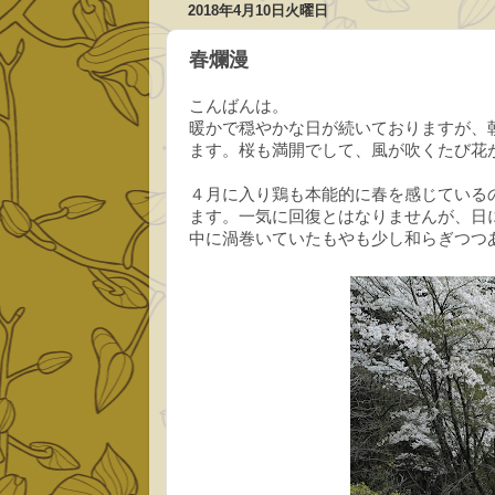
2018年4月10日火曜日
春爛漫
こんばんは。
暖かで穏やかな日が続いておりますが、
ます。桜も満開でして、風が吹くたび花
４月に入り鶏も本能的に春を感じている
ます。一気に回復とはなりませんが、日
中に渦巻いていたもやも少し和らぎつつ