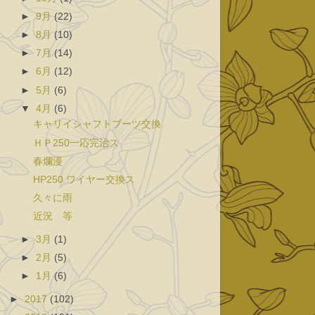
►
9月
(22)
►
8月
(10)
►
7月
(14)
►
6月
(12)
►
5月
(6)
▼
4月
(6)
キャリイシャフトブーツ交換
ＨＰ250一応完治ス
春爛漫
HP250 ワイヤー交換ス
久々に雨
近況 等
►
3月
(1)
►
2月
(5)
►
1月
(6)
►
2017
(102)