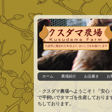
ホーム
農場紹介
お品書き
お
・クスダマ農場へようこそ！「安心
で平飼いでタマゴを生産しておりま
ちしております。