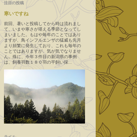
注目の投稿
寒いですね
前回、暑いと投稿してから時は流れまし
て、いまや寒さが堪える季節となってし
まいました。もはや毎年のことではあり
ますが、鳥インフルエンザの猛威も先月
より頻繁に発生しており、これも毎年の
ことではありますが、気が気でなりませ
ん。殊に、今年３件目の新潟県の事例
は、飼養羽数１８０羽の平飼い採...
ラベル