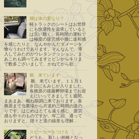
腰は体の要なり？
軽トラックのシートはお世辞
にも快適性を追求していると
は言い難く、長時間の運転で
は極度の疲労感や腰に違和感
を感じたりと、なんやかんだダメージを
喰らうわけであります。そんなんで、導
入してみたのがウレタンクッション。ま
あこれも調べてみますとピンからキリま
で数多ございまして、かねてから欲...
雛、来ています
雛、来ています。１１月１
８日にもみじが入りました。
各務原の後藤孵卵場までお迎
えにいってきまして１週間。
まあまあ、概ね順調に来ております。各
務原まで当農場から片道約三時間の道の
りです。はじめはとても遠く感じ、疲労
感も中々のものですが、年二回、通って
おりますと、段々と道の線形も理解...
スピーカーをつける
どうも。 新しい相棒となっ