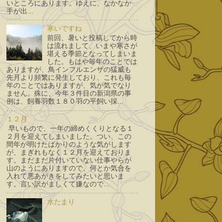
いところにあります。ゆえに、なかなか
手が出...
寒いですね
前回、暑いと投稿してから時
は流れまして、いまや寒さが
堪える季節となってしまいま
した。もはや毎年のことでは
ありますが、鳥インフルエンザの猛威も
先月より頻繁に発生しており、これも毎
年のことではありますが、気が気でなり
ません。殊に、今年３件目の新潟県の事
例は、飼養羽数１８０羽の平飼い採...
１２月
早いもので、一年の締めくくりとなる１
２月を迎えてしまいました。つい、この
間年が明けたばかりのような気がします
が、まぎれもなく１２月を迎えておりま
す。まだまだ片付いていない仕事やらが
山のようにありますので、何とか気合を
入れて悪あがきをしてみたいと思いま
す。言い訳がましくて嫌なので...
水たまり